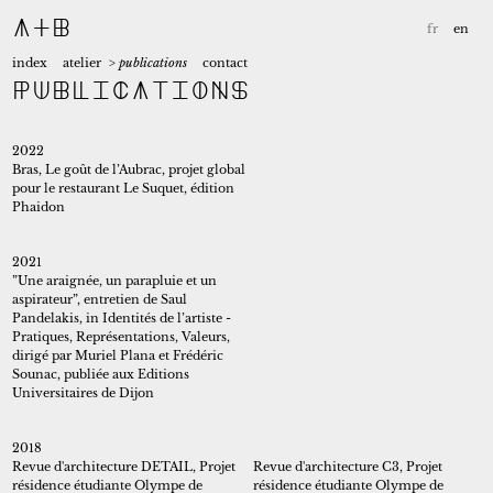
A+B
fr
en
index
atelier
> publications
contact
Publications
index
atelier
2022
2023
biographie
2019
expositions et conférences
Bras, Le goût de l’Aubrac, projet global
2018
expériences et projets
2017
crédits
pour le restaurant Le Suquet, édition
Phaidon
2016
aplusbeditions.com
2014
lettre d’information
2013
publications
2012
2021
2011
2010
”Une araignée, un parapluie et un
aspirateur”, entretien de Saul
2009
2008
Pandelakis, in Identités de l’artiste -
Pratiques, Représentations, Valeurs,
2007
dirigé par Muriel Plana et Frédéric
Sounac, publiée aux Editions
Objet
Mobilier
Universitaires de Dijon
Recherche/Prospective
Design industriel
Scénographie
Concours
2018
Revue d'architecture DETAIL, Projet
Revue d'architecture C3, Projet
Espace
Design global
résidence étudiante Olympe de
résidence étudiante Olympe de