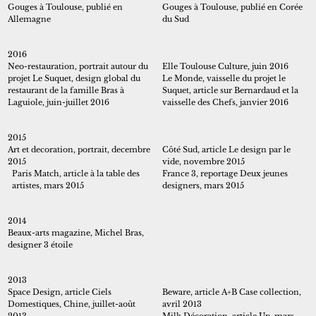
Gouges à Toulouse, publié en
Gouges à Toulouse, publié en Corée
Auto-édition
Allemagne
du Sud
2016
Neo-restauration, portrait autour du
Elle Toulouse Culture, juin 2016
projet Le Suquet, design global du
Le Monde, vaisselle du projet le
restaurant de la famille Bras à
Suquet, article sur Bernardaud et la
Laguiole, juin-juillet 2016
vaisselle des Chefs, janvier 2016
2015
Art et decoration, portrait, decembre
Côté Sud, article Le design par le
2015
vide, novembre 2015
Paris Match, article à la table des
France 3, reportage Deux jeunes
artistes, mars 2015
designers, mars 2015
2014
Beaux-arts magazine, Michel Bras,
designer 3 étoile
2013
Space Design, article Ciels
Beware, article A+B Case collection,
Domestiques, Chine, juillet-août
avril 2013
2013
Milk Décoration, article Up, mars